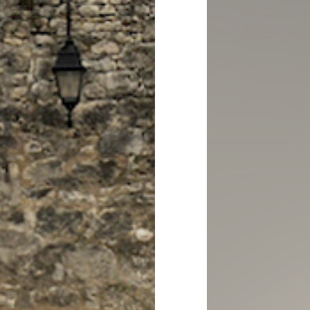
Superata infatti questa 
ne sarà più traccia. II 
medioevale
. Ne sono t
mura. Di queste (anch'e
castello fu in gran part
A Tenno consigliamo di 
preromanico (ma fu poi r
abbarbicata sul ciglio 
All'esterno da notare l
All’interno vari affresc
Giudizio Universale di 