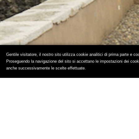
Gentile visitatore, il nostro sito utilizza cookie analitici di prima parte e co
Proseguendo la navigazione del sito si accettano le impostazioni dei cook
anche successivamente le scelte effettuate.