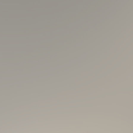
località e salendo ulteriormente, di ulivi e di oleandri non ce
paese (428 metri di altitudine) è un
antico borgo
estimonianza il
castello
con tanto di merli, e le antiche
sse merlate) ne è rimasta oggi soltanto una parte. Il
e riedificato nel tardo Quattrocento.
visitare la
Chiesa di San Lorenzo
. Questa, di periodo
icostruita nel XII secolo e ancora due secoli più tardi) è
di uno strapiombo che dà su un panorama di rara bellezza.
'abside con frammenti di decorazioni preromaniche.
hi romanici fra cui una Decollazione di San Giovanni e un
Giuliano da Verona (1434).