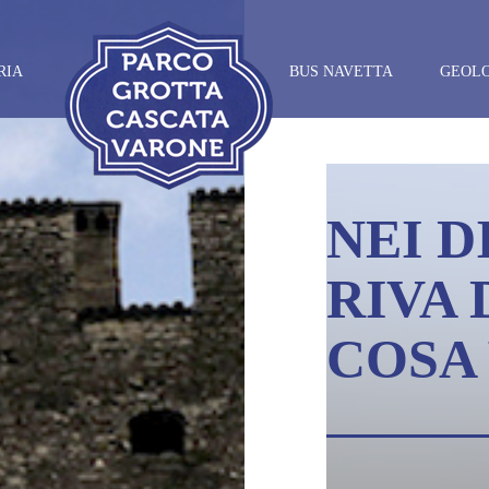
RIA
BUS NAVETTA
GEOL
NEI D
RIVA 
COSA