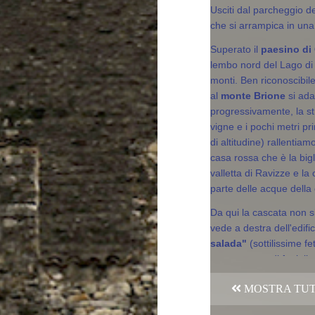
Usciti dal parcheggio de
che si arrampica in una
Superato il
paesino di
lembo nord del Lago di
monti. Ben riconoscibil
al
monte Brione
si ad
progressivamente, la st
vigne e i pochi metri pr
di altitudine) rallentiam
casa rossa che è la bigl
valletta di Ravizze e la
parte delle acque della
Da qui la cascata non s
vede a destra dell'edif
salada"
(sottilissime f
con contorno di fagioli o
mezzo agli
ulivi
, le
viti
MOSTRA TUTT
Trentino crescono solta
Tenno
è l'ultimo paese 