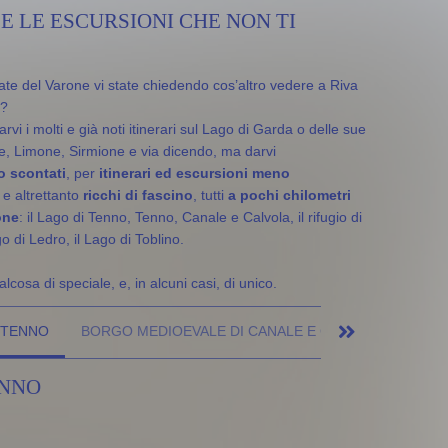
 E LE ESCURSIONI CHE NON TI
cate del Varone vi state chiedendo cos’altro vedere a Riva
i?
vi i molti e già noti itinerari sul Lago di Garda o delle sue
ne, Limone, Sirmione e via dicendo, ma darvi
 scontati
, per
itinerari ed escursioni meno
e altrettanto
ricchi di fascino
, tutti
a pochi chilometri
one
: il Lago di Tenno, Tenno, Canale e Calvola, il rifugio di
o di Ledro, il Lago di Toblino.
cosa di speciale, e, in alcuni casi, di unico.
I TENNO
BORGO MEDIOEVALE DI CANALE E CALVÒLA
RIFU
ENNO