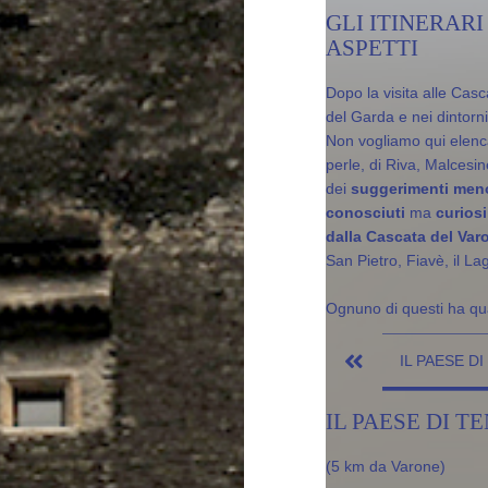
GLI ITINERARI
ASPETTI
Dopo la visita alle Cas
del Garda e nei dintorn
Non vogliamo qui elencar
perle, di Riva, Malcesi
dei
suggerimenti meno
conosciuti
ma
curiosi
dalla Cascata del Var
San Pietro, Fiavè, il Lag
Ognuno di questi ha qual
IL PAESE D
IL PAESE DI T
(5 km da Varone)