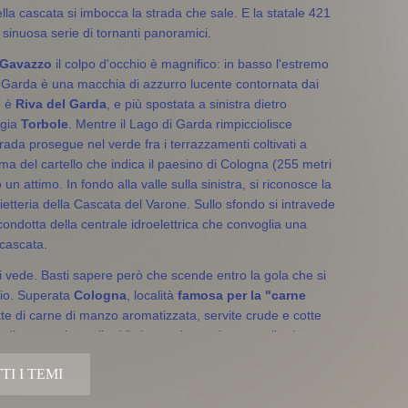
lla cascata si imbocca la strada che sale. E la statale 421
 sinuosa serie di tornanti panoramici.
 Gavazzo
il colpo d'occhio è magnifico: in basso l'estremo
 Garda è una macchia di azzurro lucente contornata dai
e è
Riva del Garda
, e più spostata a sinistra dietro
agia
Torbole
. Mentre il Lago di Garda rimpicciolisce
rada prosegue nel verde fra i terrazzamenti coltivati a
ima del cartello che indica il paesino di Cologna (255 metri
o un attimo. In fondo alla valle sulla sinistra, si riconosce la
ietteria della Cascata del Varone. Sullo sfondo si intravede
 condotta della centrale idroelettrica che convoglia una
 cascata.
i vede. Basti sapere però che scende entro la gola che si
icio. Superata
Cologna
, località
famosa per la "carne
ette di carne di manzo aromatizzata, servite crude e cotte
 di sottaceti casalinghi), la strada continua a salire in
e gli
oleandri
, tipiche piante mediterranee che qui in
I I TEMI
nto sulle rive del Lago di Garda.
che da questo punto di vista risente dell'influenza del lago.