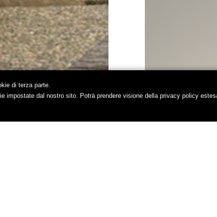
okie di terza parte.
ie impostate dal nostro sito. Potrà prendere visione della privacy policy este